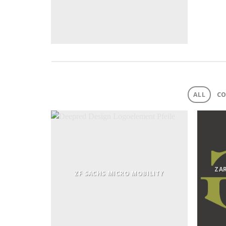
ALL
CO
ZA
ZF SACHS MICRO MOBILITY