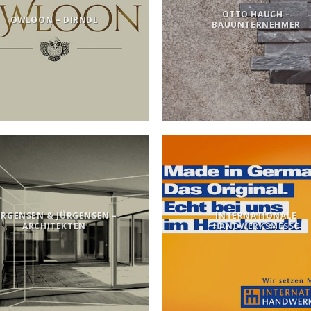
OTTO HAUCH –
OWLOON – DIRNDL
BAUUNTERNEHMER
ÜRGENSEN & JÜRGENSEN –
INTERNATIONALE
ARCHITEKTEN
HANDWERKSMESSE