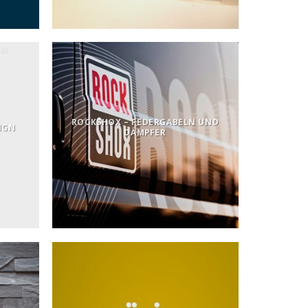
ROCKSHOX – FEDERGABELN UND
SIGN
DÄMPFER