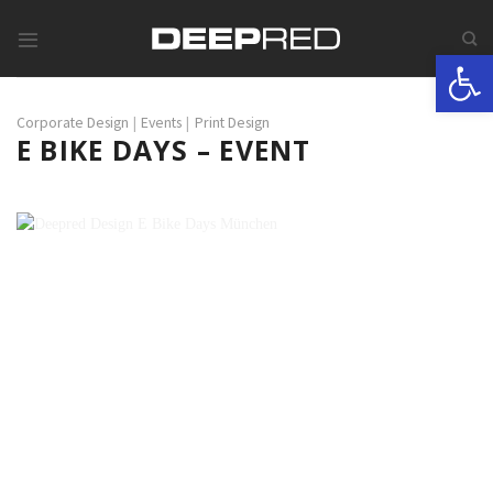
Skip
to
Werkzeugle
content
Corporate Design
|
Events
|
Print Design
E BIKE DAYS – EVENT