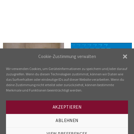
Cookie-Zustimmung verwalten
Wir verwenden Cookies, um Geräteinformationen zu speichern und/oder darauf
zuzugreifen. Wenn du diesen Technologien zustimmst, können wir Daten wie
das Surfverhalten oder eindeutige IDs auf dieser Website verarbeiten. Wenn du
deine Zustimmung nicht erteilst oder zurückziehst, können bestimmte
Merkmale und Funktionen beeinträchtigt werden.
AKZEPTIEREN
BRENDEL – NATURSTEINE –
ZF SACHS MICRO MOBILITY
FLIESEN – MOSAIK
ABLEHNEN
VIEW PREFERENCES