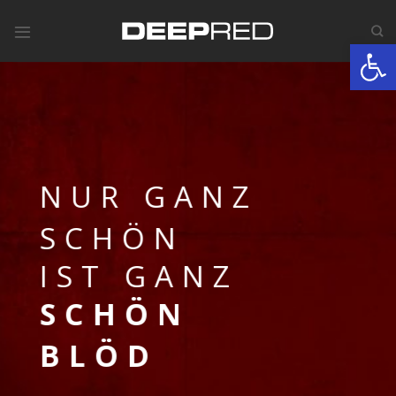
Skip
to
Werkzeugle
content
NUR GANZ
SCHÖN
IST GANZ
SCHÖN
BLÖD