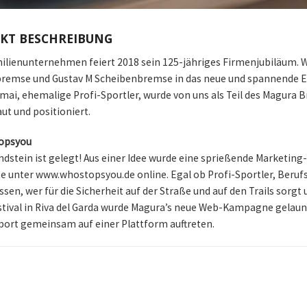
EKT BESCHREIBUNG
ilienunternehmen feiert 2018 sein 125-jähriges Firmenjubiläum. Wi
remse und Gustav M Scheibenbremse in das neue und spannende E-M
imai, ehemalige Profi-Sportler, wurde von uns als Teil des Magur
ut und positioniert.
opsyou
ndstein ist gelegt! Aus einer Idee wurde eine sprießende Marketin
te unter www.whostopsyou.de online. Egal ob Profi-Sportler, Ber
issen, wer für die Sicherheit auf der Straße und auf den Trails sorg
stival in Riva del Garda wurde Magura’s neue Web-Kampagne gelaunc
ort gemeinsam auf einer Plattform auftreten.