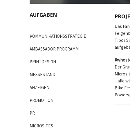
AUFGABEN
PROJ
Das Fam
Felgenb
KOMMUNIKATIONSSTRATEGIE
Tibor S
aufgeba
AMBASSADOR PROGRAMM
#whost
PRINTDESIGN
Der Gru
Microsi
MESSESTAND
– alle w
ANZEIGEN
Bike Fe
Powersp
PROMOTION
PR
MICROSITES