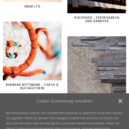
SRAM LTD
ROCKSHOX – FEDERGABELN
UND DÄMPFER
BARBARA WITTMANN – COACH &
BUCHAUTORIN
OTTO HAUCH –
Cookie-Zustimmung verwalten
BAUUNTERNEHMER
Wir verwenden Cookies, um Geräteinformationen zu speichern und/oder darauf
zuzugreifen. Wenn du diesen Technologien zustimmst, können wir Daten wie
das Surfverhalten oder eindeutige IDs auf dieser Website verarbeiten. Wenn du
deine Zustimmung nicht erteilst oder zurückziehst, können bestimmte