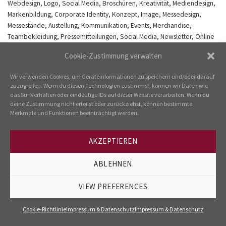
Webdesign, Logo, Social Media, Broschüren, Kreativität, Mediendesign,
Markenbildung, Corporate Identity, Konzept, Image, Messedesign,
Messestände, Austellung, Kommunikation, Events, Merchandise,
Teambekleidung, Pressemitteilungen, Social Media, Newsletter, Online
Banner, Gestaltung, Sram, Magura, Schwalbe, E Bike Days, IHM, Sport
Cookie-Zustimmung verwalten
Scheck
Wir verwenden Cookies, um Geräteinformationen zu speichern und/oder darauf
zuzugreifen. Wenn du diesen Technologien zustimmst, können wir Daten wie
Kommentare und Trackbacks sind derzeit geschlossen.
das Surfverhalten oder eindeutige IDs auf dieser Website verarbeiten. Wenn du
deine Zustimmung nicht erteilst oder zurückziehst, können bestimmte
←
vorherige Seite
Merkmale und Funktionen beeinträchtigt werden.
Nächste
→
AKZEPTIEREN
ABLEHNEN
---
IMPRESSUM & DATENSCHUTZ
COOKIE-RICHTLINIE
VIEW PREFERENCES
Cookie-Richtlinie
Impressum & Datenschutz
Impressum & Datenschutz