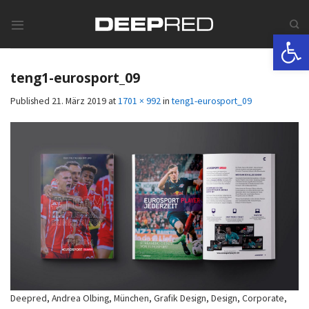
Skip
to
Werkzeugle
content
teng1-eurosport_09
Published
21. März 2019
at
1701 × 992
in
teng1-eurosport_09
Deepred, Andrea Olbing, München, Grafik Design, Design, Corporate,