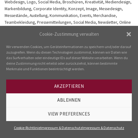
Webdesign, Logo, Social Media, Broschüren, Kreativität, Mediendesign,
Markenbildung, Corporate Identity, Konzept, Image, Messedesign,
Messestände, Austellung, Kommunikation, Events, Merchandise,
Teambekleidung, Pressemitteilungen, Social Media, Newsletter, Online
Banner, Gestaltung, Sram, Magura, Schwalbe, E Bike Days, IHM, Sport
Cookie-Zustimmung verwalten
Scheck
Wir verwenden Cookies, um Geräteinformationen zu speichern und/oder darauf
zuzugreifen. Wenn du diesen Technologien zustimmst, können wir Daten wie
Kommentare und Trackbacks sind derzeit geschlossen.
das Surfverhalten oder eindeutige IDs auf dieser Website verarbeiten. Wenn du
deine Zustimmung nicht erteilst oder zurückziehst, können bestimmte
←
vorherige Seite
Merkmale und Funktionen beeinträchtigt werden.
Nächste
→
AKZEPTIEREN
ABLEHNEN
---
IMPRESSUM & DATENSCHUTZ
COOKIE-RICHTLINIE
VIEW PREFERENCES
Cookie-Richtlinie
Impressum & Datenschutz
Impressum & Datenschutz