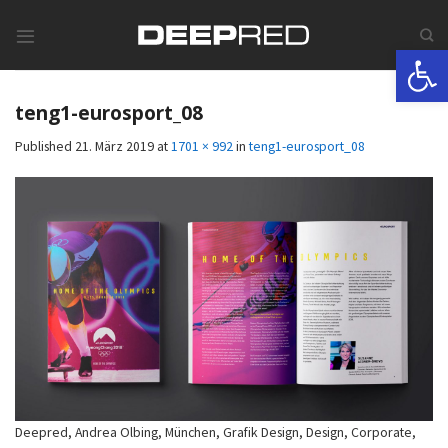
Skip
to
Werkzeugle
content
teng1-eurosport_08
Published
21. März 2019
at
1701 × 992
in
teng1-eurosport_08
Deepred, Andrea Olbing, München, Grafik Design, Design, Corporate,