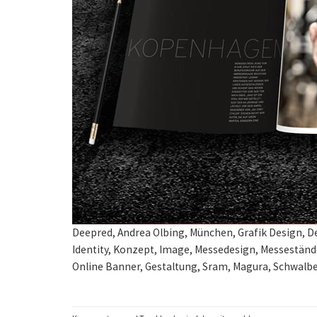
Deepred, Andrea Olbing, München, Grafik Design, D
Identity, Konzept, Image, Messedesign, Messeständ
Online Banner, Gestaltung, Sram, Magura, Schwalbe,