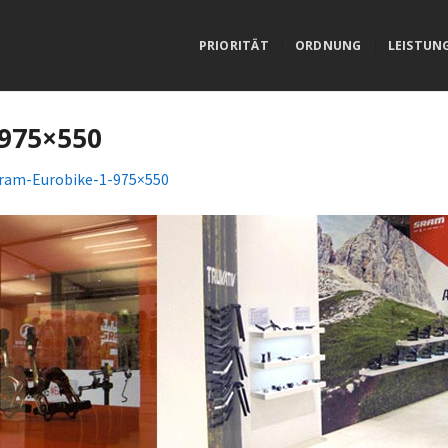
PRIORITÄT
ORDNUNG
LEISTUN
-975×550
ram-Eurobike-1-975×550