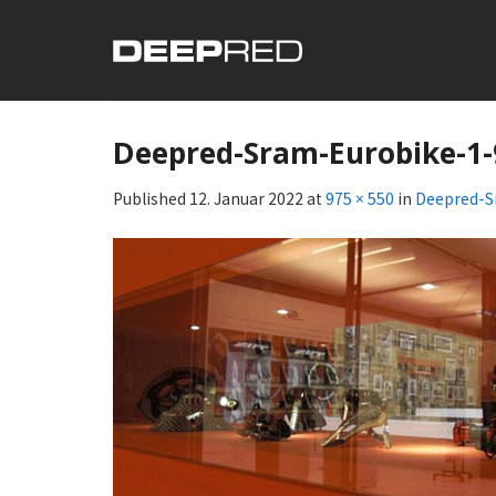
Skip
to
content
Deepred-Sram-Eurobike-1
Published
12. Januar 2022
at
975 × 550
in
Deepred-S