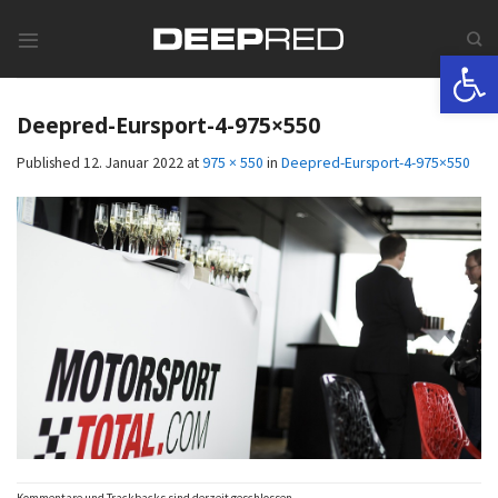
Skip
to
Werkzeugle
content
Deepred-Eursport-4-975×550
Published
12. Januar 2022
at
975 × 550
in
Deepred-Eursport-4-975×550