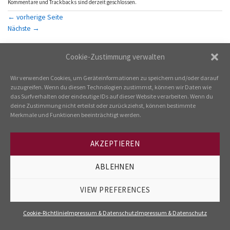
Kommentare und Trackbacks sind derzeit geschlossen.
←
vorherige Seite
Nächste
→
Cookie-Zustimmung verwalten
Wir verwenden Cookies, um Geräteinformationen zu speichern und/oder darauf
---
zuzugreifen. Wenn du diesen Technologien zustimmst, können wir Daten wie
IMPRESSUM & DATENSCHUTZ
COOKIE-RICHTLINIE
das Surfverhalten oder eindeutige IDs auf dieser Website verarbeiten. Wenn du
deine Zustimmung nicht erteilst oder zurückziehst, können bestimmte
Merkmale und Funktionen beeinträchtigt werden.
AKZEPTIEREN
ABLEHNEN
VIEW PREFERENCES
Cookie-Richtlinie
Impressum & Datenschutz
Impressum & Datenschutz