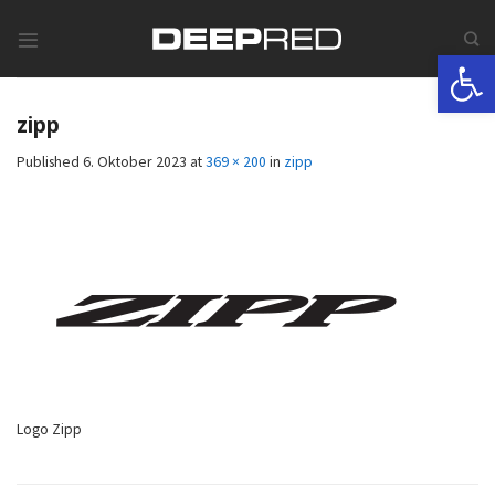
Skip
to
Werkzeugle
content
zipp
Published
6. Oktober 2023
at
369 × 200
in
zipp
Logo Zipp