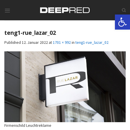
Skip
to
Werkzeugle
content
teng1-rue_lazar_02
Published
12. Januar 2022
at
1701 × 992
in
teng1-rue_lazar_02
Firmenschild Leuchtreklame