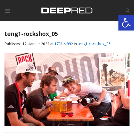
Skip
to
Werkzeugle
content
teng1-rockshox_05
Published
12. Januar 2022
at
1701 × 992
in
teng1-rockshox_05