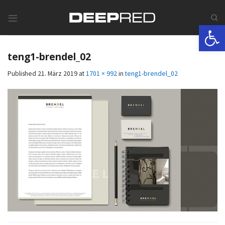
Skip
to
Werkzeugle
content
teng1-brendel_02
Published
21. März 2019
at
1701 × 992
in
teng1-brendel_02