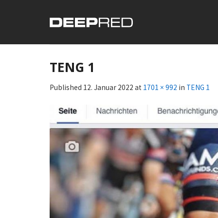
Skip
to
content
TENG 1
Published
12. Januar 2022
at
1701 × 992
in
TENG 1