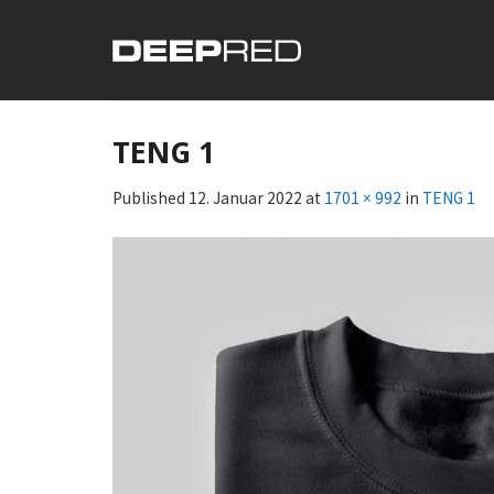
Skip
to
content
TENG 1
Published
12. Januar 2022
at
1701 × 992
in
TENG 1