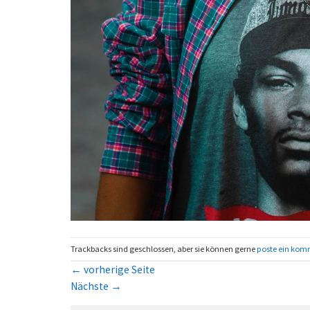
Trackbacks sind geschlossen, aber sie können gerne
poste ein kom
←
vorherige Seite
Nächste
→