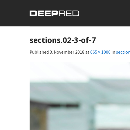
Skip
to
content
sections.02-3-of-7
Published
3. November 2018
at
665 × 1000
in
sectio