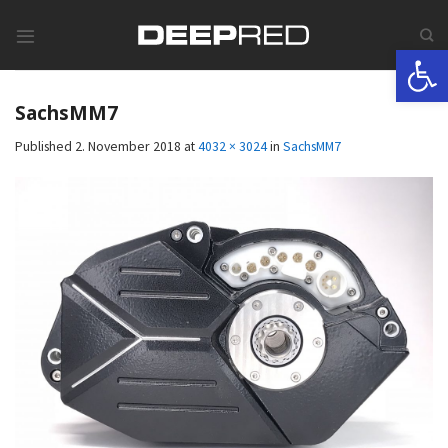
Skip
to
Werkzeugle
content
SachsMM7
Published
2. November 2018
at
4032 × 3024
in
SachsMM7