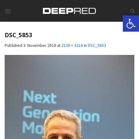
Skip
to
Werkzeugle
content
DSC_5853
Published
3. November 2018
at
2136 × 3216
in
DSC_5853