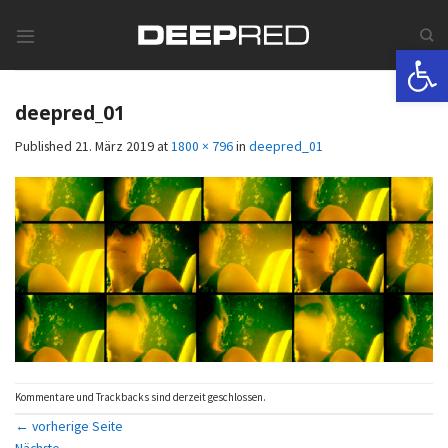
Skip
to
Werkzeugle
content
deepred_01
Published
21. März 2019
at
1800 × 796
in
deepred_01
Kommentare und Trackbacks sind derzeit geschlossen.
←
vorherige Seite
Nächste
→