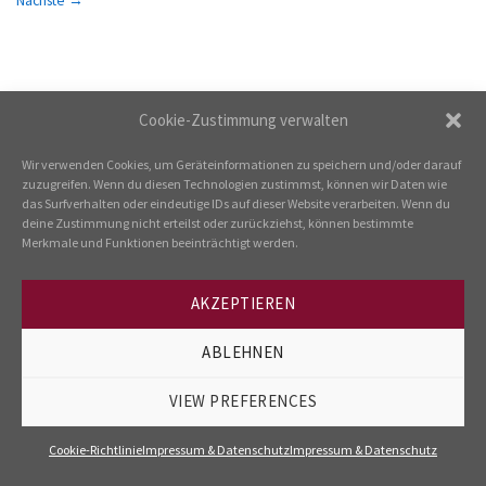
---
Cookie-Zustimmung verwalten
IMPRESSUM & DATENSCHUTZ
COOKIE-RICHTLINIE
Wir verwenden Cookies, um Geräteinformationen zu speichern und/oder darauf
zuzugreifen. Wenn du diesen Technologien zustimmst, können wir Daten wie
das Surfverhalten oder eindeutige IDs auf dieser Website verarbeiten. Wenn du
deine Zustimmung nicht erteilst oder zurückziehst, können bestimmte
Merkmale und Funktionen beeinträchtigt werden.
AKZEPTIEREN
ABLEHNEN
VIEW PREFERENCES
Cookie-Richtlinie
Impressum & Datenschutz
Impressum & Datenschutz