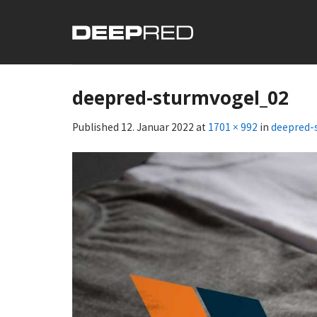
Skip
to
content
deepred-sturmvogel_02
Published
12. Januar 2022
at
1701 × 992
in
deepred-