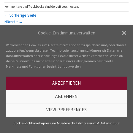
Kommentare und Trackbacks sind derzeit geschlossen.
←
vorherige Seite
Nächste
→
Cookie-Zustimmung verwalten
Wir verwenden Cookies, um Geräteinformationen zu speichern und/oder darauf
zuzugreifen. Wenn du diesen Technologien zustimmst, können wir Daten wie
---
das Surfverhalten oder eindeutige IDs auf dieser Website verarbeiten. Wenn du
IMPRESSUM & DATENSCHUTZ
COOKIE-RICHTLINIE
deine Zustimmung nicht erteilst oder zurückziehst, können bestimmte
Merkmale und Funktionen beeinträchtigt werden.
AKZEPTIEREN
ABLEHNEN
VIEW PREFERENCES
Cookie-Richtlinie
Impressum & Datenschutz
Impressum & Datenschutz