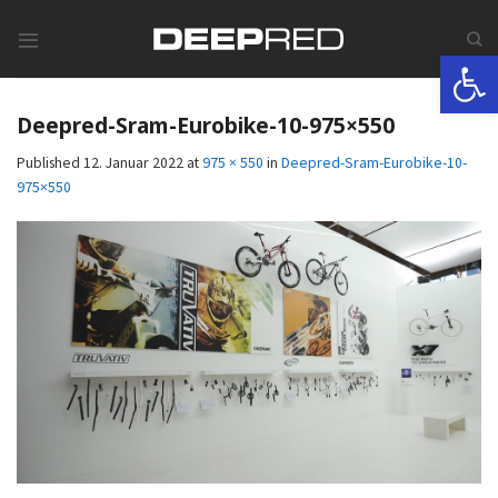
Skip
to
Werkzeugle
content
Deepred-Sram-Eurobike-10-975×550
Published
12. Januar 2022
at
975 × 550
in
Deepred-Sram-Eurobike-10-
975×550