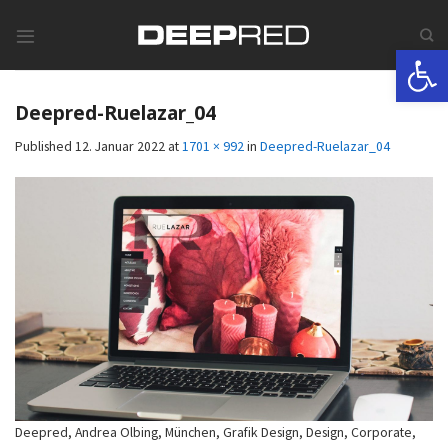
Skip
to
Werkzeugle
content
Deepred-Ruelazar_04
Published
12. Januar 2022
at
1701 × 992
in
Deepred-Ruelazar_04
Deepred, Andrea Olbing, München, Grafik Design, Design, Corporate,