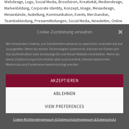
Webdesign, Logo, Social Media, Broschüren, Kreativität, Mediendesign,
Markenbildung, Corporate Identity, Konzept, Image, Messedesign,
Messestände, Austellung, Kommunikation, Events, Merchandise,
Teambekleidung, Pressemitteilungen, Social Media, Newsletter, Online
Banner, Gestaltung, Sram, Magura, Schwalbe, E Bike Days, IHM, Sport
Cookie-Zustimmung verwalten
Scheck
Wir verwenden Cookies, um Geräteinformationen zu speichern und/oder darauf
zuzugreifen. Wenn du diesen Technologien zustimmst, können wir Daten wie
Kommentare und Trackbacks sind derzeit geschlossen.
das Surfverhalten oder eindeutige IDs auf dieser Website verarbeiten. Wenn du
deine Zustimmung nicht erteilst oder zurückziehst, können bestimmte
←
vorherige Seite
Merkmale und Funktionen beeinträchtigt werden.
Nächste
→
AKZEPTIEREN
ABLEHNEN
---
IMPRESSUM & DATENSCHUTZ
COOKIE-RICHTLINIE
VIEW PREFERENCES
Cookie-Richtlinie
Impressum & Datenschutz
Impressum & Datenschutz