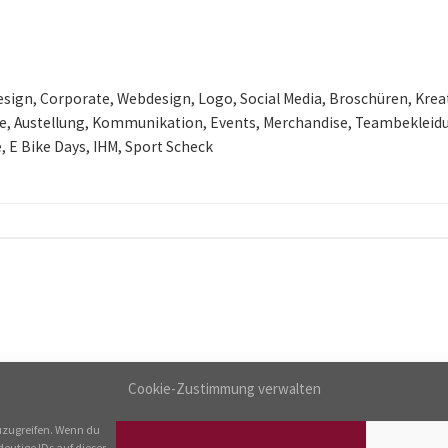
esign, Corporate, Webdesign, Logo, Social Media, Broschüren, Krea
e, Austellung, Kommunikation, Events, Merchandise, Teambekleidun
 E Bike Days, IHM, Sport Scheck
---
Cookie-Zustimmung verwalten
IMPRESSUM & DATENSCHUTZ
COOKIE-RICHTLINIE
uzugreifen. Wenn du
eutige IDs auf dieser