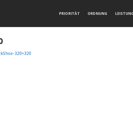
PRIORITÄT
ORDNUNG
LEISTUN
0
ckShox-320×320