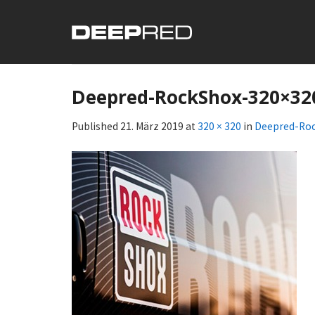
Skip
to
content
Deepred-RockShox-320×32
Published
21. März 2019
at
320 × 320
in
Deepred-Ro