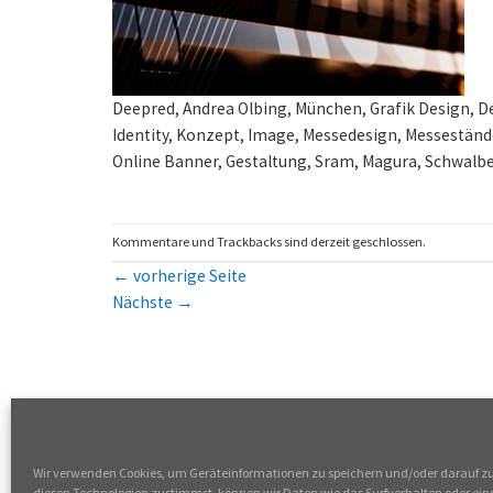
Deepred, Andrea Olbing, München, Grafik Design, D
Identity, Konzept, Image, Messedesign, Messeständ
Online Banner, Gestaltung, Sram, Magura, Schwalbe,
Kommentare und Trackbacks sind derzeit geschlossen.
←
vorherige Seite
Nächste
→
Wir verwenden Cookies, um Geräteinformationen zu speichern und/oder darauf z
diesen Technologien zustimmst, können wir Daten wie das Surfverhalten oder eind