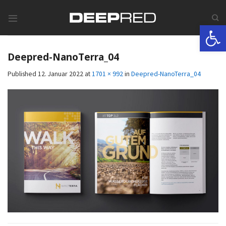
Skip
to
Werkzeugle
content
Deepred-NanoTerra_04
Published
12. Januar 2022
at
1701 × 992
in
Deepred-NanoTerra_04