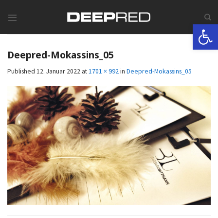
Skip
to
Werkzeugle
content
Deepred-Mokassins_05
Published
12. Januar 2022
at
1701 × 992
in
Deepred-Mokassins_05