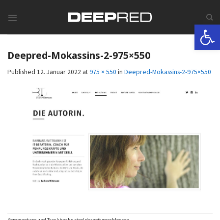
Skip
to
Werkzeugle
content
Deepred-Mokassins-2-975×550
Published
12. Januar 2022
at
975 × 550
in
Deepred-Mokassins-2-975×550