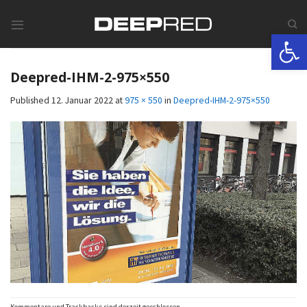
Skip
to
Werkzeugle
content
Deepred-IHM-2-975×550
Published
12. Januar 2022
at
975 × 550
in
Deepred-IHM-2-975×550