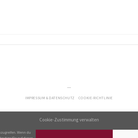
---
IMPRESSUM & DATENSCHUTZ
COOKIE-RICHTLINIE
Cookie-Zustimmung verwalten
uzugreifen. Wenn du
eutige IDs auf dieser