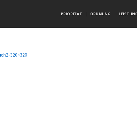
PRIORITÄT
ORDNUNG
LEISTUN
uch2-320×320