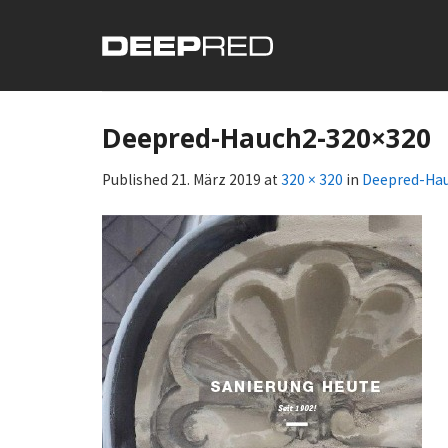
Skip
to
content
Deepred-Hauch2-320×320
Published
21. März 2019
at
320 × 320
in
Deepred-Ha