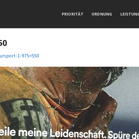
PRIORITÄT
ORDNUNG
LEISTUN
50
ursport-1-975×550