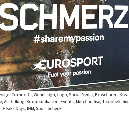
esign, Corporate, Webdesign, Logo, Social Media, Broschüren, Krea
e, Austellung, Kommunikation, Events, Merchandise, Teambekleidun
 E Bike Days, IHM, Sport Scheck