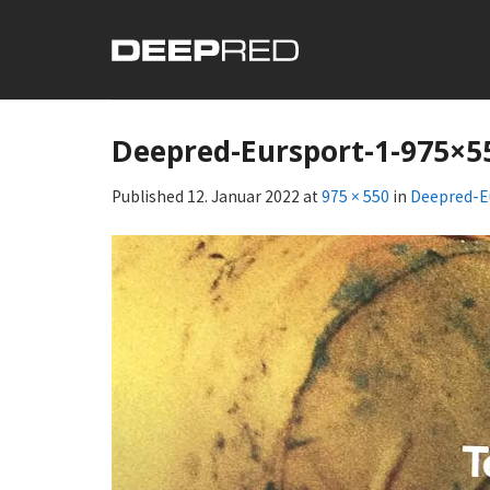
Skip
to
content
Deepred-Eursport-1-975×5
Published
12. Januar 2022
at
975 × 550
in
Deepred-E