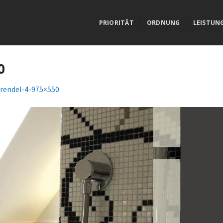
PRIORITÄT
ORDNUNG
LEISTUN
0
rendel-4-975×550