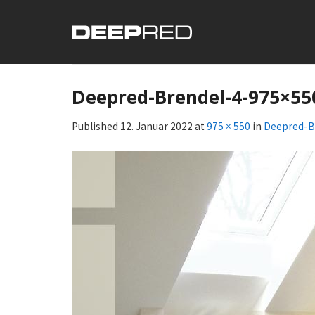
Skip
to
content
Deepred-Brendel-4-975×55
Published
12. Januar 2022
at
975 × 550
in
Deepred-B