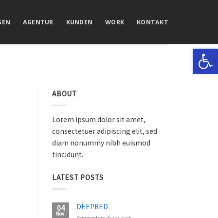
GEN
AGENTUR
KUNDEN
WORK
KONTAKT
Werkzeugle
ABOUT
Lorem ipsum dolor sit amet,
consectetuer adipiscing elit, sed
diam nonummy nibh euismod
tincidunt.
LATEST POSTS
DEEPRED
04
Nov.
für
Kommentare deaktiviert