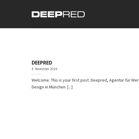
Skip
to
content
DEEPRED
4. November 2018
Welcome. This is your first post. Deepred, Agentur für We
Design in München. [...]