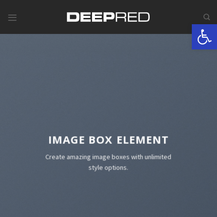
Skip
to
Werkzeugle
content
IMAGE BOX ELEMENT
Create amazing image boxes with unlimited
style options.