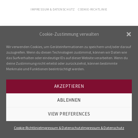
IMPRESSUM & DATENSCHUTZ
COOKIE-RICHTLINIE
Cookie-Zustimmung verwalten
Wir verwenden Cookies, um Geräteinformationen zu speichern und/oder darauf
zuzugreifen. Wenn du diesen Technologien zustimmst, können wir Daten wie
das Surfverhalten oder eindeutige IDs auf dieser Website verarbeiten. Wenn du
deine Zustimmung nicht erteilst oder zurückziehst, können bestimmte
Merkmale und Funktionen beeinträchtigt werden.
AKZEPTIEREN
ABLEHNEN
VIEW PREFERENCES
Cookie-Richtlinie
Impressum & Datenschutz
Impressum & Datenschutz